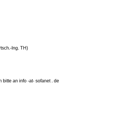
rtsch.-Ing. TH)
itte an info -at- sofanet . de