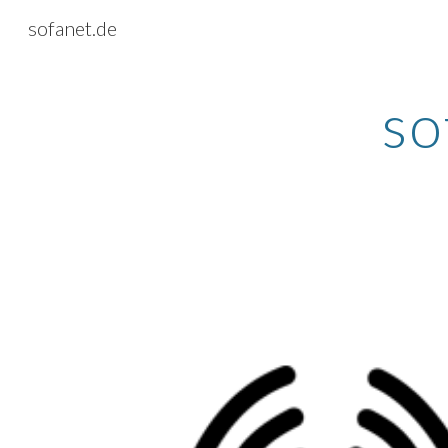
sofanet.de
Sk
so